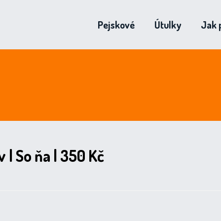
Pejskové
Útulky
Jak 
 | So ňa | 350 Kč