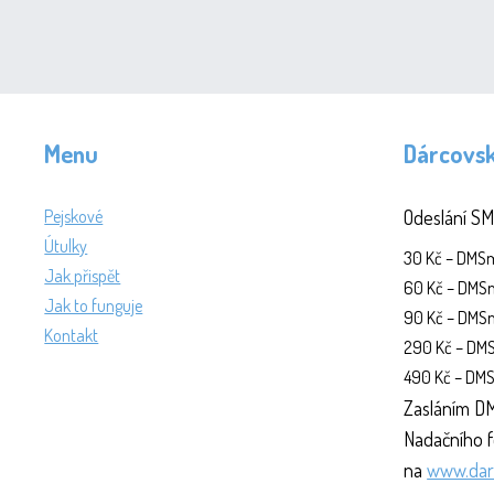
Menu
Dárcovs
Pejskové
Odeslání SM
Útulky
30 Kč – DM
Jak přispět
60 Kč – DM
Jak to funguje
90 Kč – DM
Kontakt
290 Kč – D
490 Kč – D
Zasláním DM
Nadačního f
na
www.dar