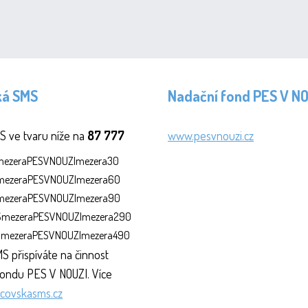
ká SMS
Nadační fond PES V N
S ve tvaru níže na
87 777
www.pesvnouzi.cz
SmezeraPESVNOUZImezera30
SmezeraPESVNOUZImezera60
SmezeraPESVNOUZImezera90
MSmezeraPESVNOUZImezera290
MSmezeraPESVNOUZImezera490
S přispíváte na činnost
ondu PES V NOUZI. Více
covskasms.cz