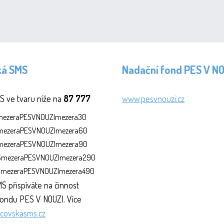
ká SMS
Nadační fond PES V N
S ve tvaru níže na
87 777
www.pesvnouzi.cz
SmezeraPESVNOUZImezera30
SmezeraPESVNOUZImezera60
SmezeraPESVNOUZImezera90
MSmezeraPESVNOUZImezera290
MSmezeraPESVNOUZImezera490
S přispíváte na činnost
ondu PES V NOUZI. Více
covskasms.cz