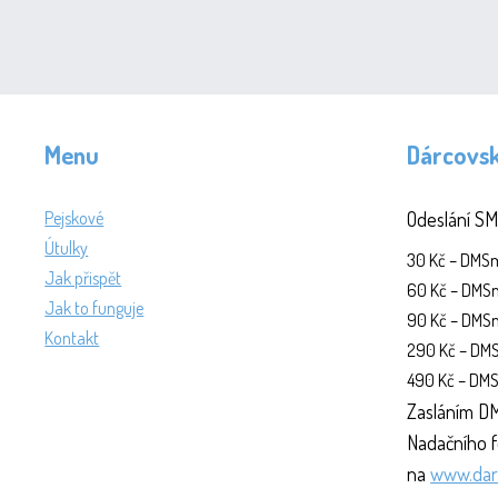
Menu
Dárcovs
Pejskové
Odeslání SM
Útulky
30 Kč – DM
Jak přispět
60 Kč – DM
Jak to funguje
90 Kč – DM
Kontakt
290 Kč – D
490 Kč – D
Zasláním DM
Nadačního f
na
www.dar