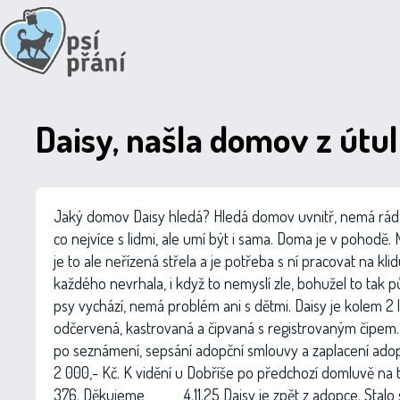
Daisy, našla domov z útulku
Jaký domov Daisy hledá? Hledá domov uvnitř, nemá rád
co nejvíce s lidmi, ale umí být i sama. Doma je v pohodě
je to ale neřízená střela a je potřeba s ní pracovat na kli
každého nevrhala, i když to nemyslí zle, bohužel to tak p
psy vychází, nemá problém ani s dětmi. Daisy je kolem 2 l
odčervená, kastrovaná a čipvaná s registrovaným čipem.
po seznámení, sepsání adopční smlouvy a zaplacení ado
2 000,- Kč. K vidění u Dobříše po předchozí domluvě na 
376. Děkujeme ______ 4.11.25 Daisy je zpět z adopce. Sta