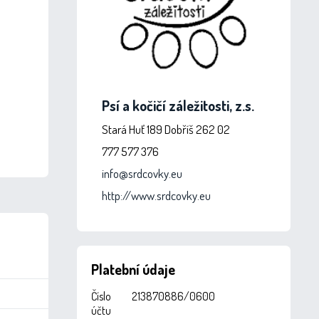
Psí a kočičí záležitosti, z.s.
Stará Huť 189 Dobříš 262 02
777 577 376
info@srdcovky.eu
http://www.srdcovky.eu
Platební údaje
Číslo
213870886/0600
účtu