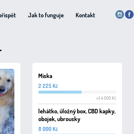
přispět
Jak to funguje
Kontakt
.
Miska
2 225 Kč
cíl 4 000 Kč
lehátko, úložný box, CBD kapky,
obojek, ubrousky
8 000 Kč