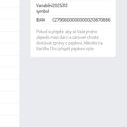
Variabilní
2025313
symbol
IBAN
CZ7906000000000213870886
Pokud si přejete, aby se Vaše jméno
objevilo mezi dárci a zároveň chcete
dostávat zprávy o pejskovi, klikněte na
tlačítko Chci přispět pejskovi výše.