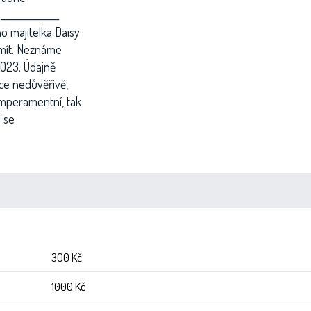
_____________
no majitelka Daisy
 mít. Neznáme
 2023. Údajně
ice nedůvěřivě,
temperamentní, tak
í se
300 Kč
1000 Kč