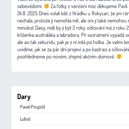
sebevědomí.
Za fotky z venčení moc děkujeme Pavlí. _
24.8. 2025 Dnes volali lidé z Hrádku u Rokycan, že jim rá
nechala, protože jí nemohla mít, ale oni jí také nemohou
minulost Daisy, měli by jí být 2 roky, očkování má z roku
kříženka australáka a labradora. Při seznámení vypadá s
ale asi tak sekundu, pak je z ní milá psí holka. Je velmi 
uvidíme, jak se za pár dní projeví a po kastraci a očkován
poohlédneme po novém, zřejmě akčním domově.
Dary
Pavel Pospíšil
Luboš