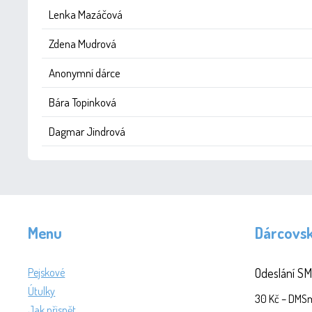
Lenka Mazáčová
Zdena Mudrová
Anonymní dárce
Bára Topinková
Dagmar Jindrová
Menu
Dárcovs
Pejskové
Odeslání SM
Útulky
30 Kč – DM
Jak přispět