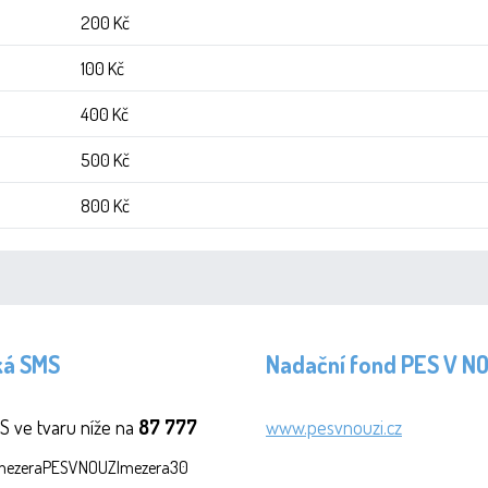
200 Kč
100 Kč
400 Kč
500 Kč
800 Kč
ká SMS
Nadační fond PES V N
S ve tvaru níže na
87 777
www.pesvnouzi.cz
SmezeraPESVNOUZImezera30