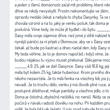
a jeden z členů domácnosti začal mít problémy, které ni
dříve se nikdy nevyskytli. Prosím nekomentujte ve zlém,
opravdu nedalo čekat a nebyla to chyba Daisynky. Ta s
chovala vzroně a na to, jaký je venku pošuk, tak doma je
poslušná. Víme tedy, že může jít bydlet i do bytu. _________
Daisy měla svoje zájemce dříve, než jsme jí stihli nabízet k 
nynější páníčci za ní přijeli z Olomouce, aby se s Daisy sez
čekali, až bude po kastraci a dnes nastal den, kdy Daisy 
My teda věříme, že to je domov napořád, i když víme, že p
budou nějakou tu výzvu muset překonat. Děkujeme moc
________ 4.9. 25, jak se daří Daisynce. Daisy váží 16,6 kg, jej
měla být kolem 25 kg, takže hubeňour. Krom prvního dn
nikoho nezavrčela. Je to milá fenka na všechny lidi, psi 
nevadí. Je to trochu dělo, venku jí má člověk plné ruce, a
postupně zklidňovat, miluje pamlsky a všechno jídlo, o to 
Doma je čistotná, zbytečně neštěká, nic neničí. Nědy se z
počůrá v návalu radosti člověku na nohu. Při každém pr
vidět, že byla bitá jak řešeto. U nás snad nabude brzo p