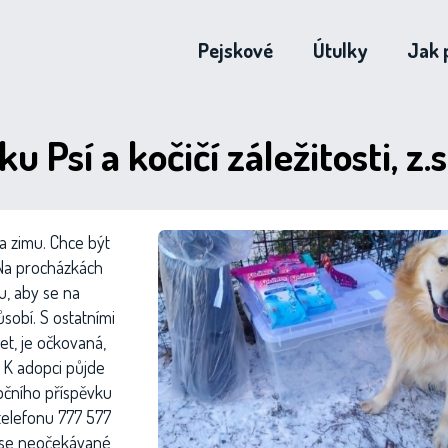
Pejskové
Útulky
Jak 
 Psí a kočičí záležitosti, z.s
a zimu. Chce být
. Na procházkách
du, aby se na
ůsobí. S ostatními
et, je očkovaná,
 K adopci půjde
pčního příspěvku
telefonu 777 577
lo se neočekávané