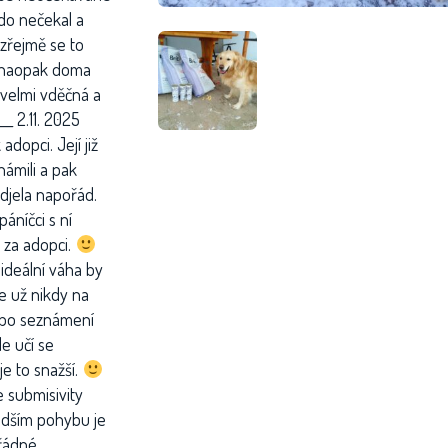
kdo nečekal a
 zřejmě se to
e naopak doma
 velmi vděčná a
__ 2.11. 2025
adopci. Její již
námili a pak
odjela napořád.
áníčci s ní
 za adopci.
í ideální váha by
e už nikdy na
jí po seznámení
le učí se
je to snažší.
e submisivity
udším pohybu je
ořádné