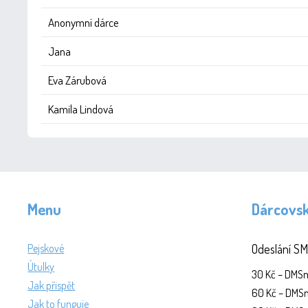
Anonymní dárce
Jana
Eva Zárubová
Kamila Lindová
Menu
Dárcovs
Pejskové
Odeslání SM
Útulky
30 Kč – DM
Jak přispět
60 Kč – DM
Jak to funguje