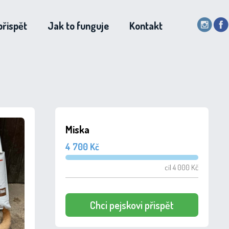
přispět
Jak to funguje
Kontakt
Miska
4 700 Kč
cíl 4 000 Kč
Chci pejskovi přispět