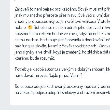
Zároveň to není pejsek pro každého, člověk musí mít při
jinak mu snadno přeroste přes hlavu. Své věci si umí důr
vhodný pro začátečníky už jen kvůli své velikosti. V útulk
hubne.
Bohužel se na něm odráží jeho dosavadní živ
kousnout a to celkem hodně ve chvíli, když ho nutíte k 
se mu nechce. Potřebuje jasná pravidla a dodržování urči
pak funguje skvěle. Nesmí z člověka vycítit strach.. Zárov
jeho signály a ve chvíli, když je zmatený, ho zklidnit a dát
kterému bude rozumět.
Potřebuje k sobě autoritu s velkým a dobrým srdcem, k
následovat, milovat. Najde ji mezi Vámi i?
Do adopce odejde kastrovaný, očkovaný, čipovaný, odče
na základě podpisu adopční smlouvy a uhrazení příspěvk