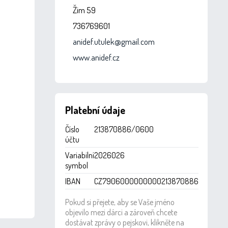
Žim 59
736769601
anidef.utulek@gmail.com
www.anidef.cz
Platební údaje
Číslo
213870886/0600
účtu
Variabilní
2026026
symbol
IBAN
CZ7906000000000213870886
Pokud si přejete, aby se Vaše jméno
objevilo mezi dárci a zároveň chcete
dostávat zprávy o pejskovi, klikněte na