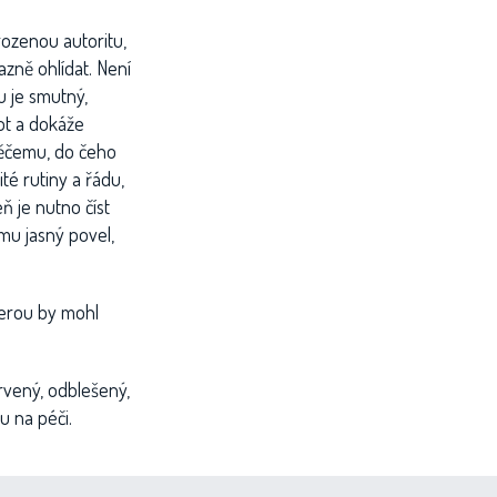
rozenou autoritu,
azně ohlídat. Není
u je smutný,
ot a dokáže
něčemu, do čeho
té rutiny a řádu,
eň je nutno číst
 mu jasný povel,
terou by mohl
rvený, odblešený,
u na péči.