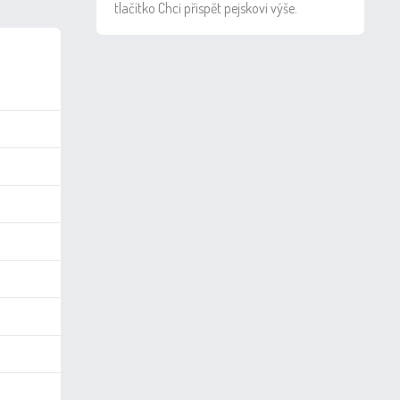
tlačítko Chci přispět pejskovi výše.