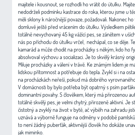
majitele i kousnout, se rozhodli ho vrátit do útulku. Majit
nedodrželi podmínku kastrace do roka, kterou jsme u těc
měli sklony k náročnější povaze, požadovali. Nakonec ho 
domluvě ještě před vrácením do útulku. Výsledkem pětil
totálně nevychovaný 45 kg vážící pes, se zánětem v ušíc
nás po příchodu do útulku vrčel, nechápal, co se děje. Te
kamarád a může chodit na procházky s někým, kdo ho fyz
absolvoval výchovu a socializaci. Je to skvělý krásný origi
Miluje procházky a válení v trávě. Ke známým lidem je maz
lidskou přítomnost a potřebuje do tepla. Zvykl si i na osta
na procházkách neřeší, pokud má dobrého vyrovnaného 
V domácnosti by bylo potřeba být opatrný s psím parťák
dominantní povahy. S člověkem, který má přirozenou auto
totálně skvělý pes, je velmi chytrý, přirozeně aktivní. Je
čistotný a zvyklý na život v bytě, ač výběh na zahradu jistě
uznává a výborně funguje na odměny v podobě pamlsků. 
to není žádný puberťák, aktivnější člověk ho dokáže unav
jak miminko.