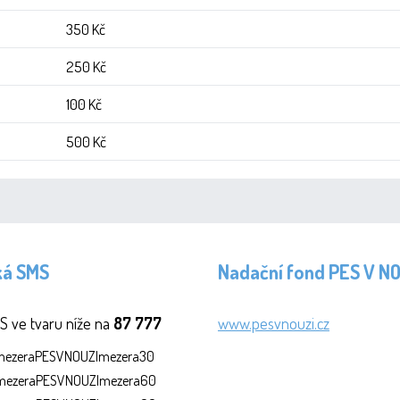
350 Kč
250 Kč
100 Kč
500 Kč
ká SMS
Nadační fond PES V N
S ve tvaru níže na
87 777
www.pesvnouzi.cz
SmezeraPESVNOUZImezera30
SmezeraPESVNOUZImezera60