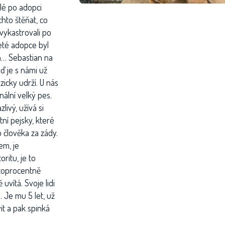
elé po adopci
hto štěňat, co
vykastrovali po
eté adopce byl
h… Sebastian na
ď je s námi už
icky udrží. U nás
nální velký pes.
livý, užívá si
tní pejsky, které
člověka za zády.
em, je
ritu, je to
 stoprocentně
 uvítá. Svoje lidi
Je mu 5 let, už
it a pak spinká