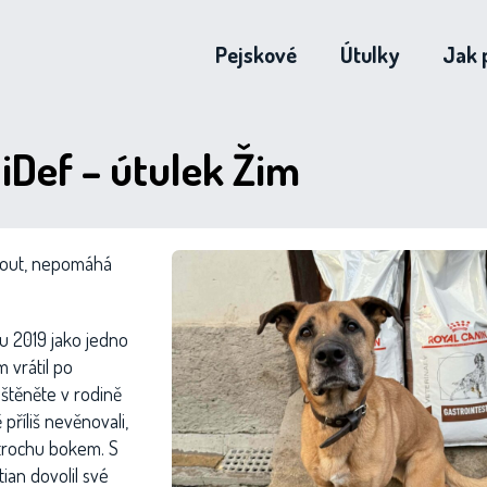
Pejskové
Útulky
Jak 
iDef – útulek Žim
nout, nepomáhá
ru 2019 jako jedno
 vrátil po
 štěněte v rodině
příliš nevěnovali,
a trochu bokem. S
an dovolil své