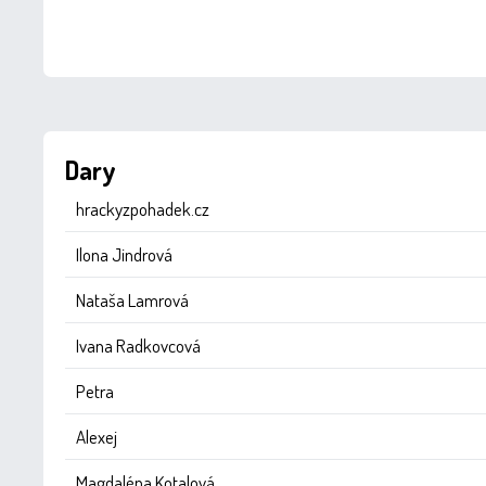
Dary
hrackyzpohadek.cz
Ilona Jindrová
Nataša Lamrová
Ivana Radkovcová
Petra
Alexej
Magdaléna Kotalová