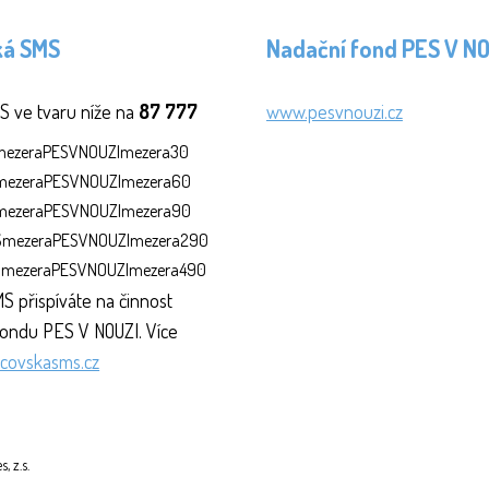
ká SMS
Nadační fond PES V N
S ve tvaru níže na
87 777
www.pesvnouzi.cz
SmezeraPESVNOUZImezera30
SmezeraPESVNOUZImezera60
SmezeraPESVNOUZImezera90
MSmezeraPESVNOUZImezera290
MSmezeraPESVNOUZImezera490
S přispíváte na činnost
ondu PES V NOUZI. Více
covskasms.cz
 z.s.