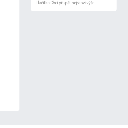
tlačítko Chci přispět pejskovi výše.