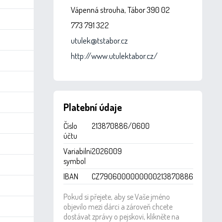
Vápenná strouha, Tábor 390 02
773 791 322
utulek@tstabor.cz
http://www.utulektabor.cz/
Platební údaje
Číslo
213870886/0600
účtu
Variabilní
2026009
symbol
IBAN
CZ7906000000000213870886
Pokud si přejete, aby se Vaše jméno
objevilo mezi dárci a zároveň chcete
dostávat zprávy o pejskovi, klikněte na