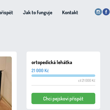
přispět
Jak to funguje
Kontakt
ortopedická lehátka
21 000 Kč
cíl 21 000 Kč
Chci pejskovi přispět