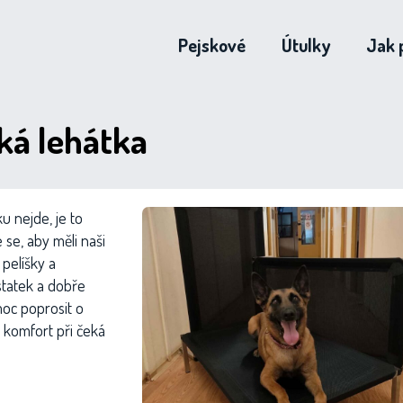
Pejskové
Útulky
Jak 
cká lehátka
ku nejde, je to
 se, aby měli naši
 pelíšky a
statek a dobře
moc poprosit o
 komfort při čeká