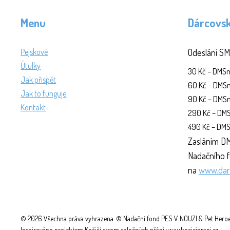
Menu
Dárcovs
Pejskové
Odeslání SM
Útulky
30 Kč – DM
Jak přispět
60 Kč – DM
Jak to funguje
90 Kč – DM
Kontakt
290 Kč – D
490 Kč – D
Zasláním DM
Nadačního f
na
www.dar
© 2026 Všechna práva vyhrazena. © Nadační fond PES V NOUZI & Pet Heroes,
Inspirováno projektem Kočičí strom splněných přání www.kociciprani.cz