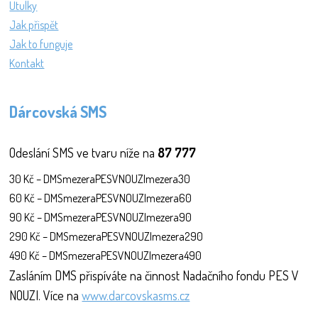
Útulky
Jak přispět
Jak to funguje
Kontakt
Dárcovská SMS
Odeslání SMS ve tvaru níže na
87 777
30 Kč – DMSmezeraPESVNOUZImezera30
60 Kč – DMSmezeraPESVNOUZImezera60
90 Kč – DMSmezeraPESVNOUZImezera90
290 Kč – DMSmezeraPESVNOUZImezera290
490 Kč – DMSmezeraPESVNOUZImezera490
Zasláním DMS přispíváte na činnost Nadačního fondu PES V
NOUZI. Více na
www.darcovskasms.cz