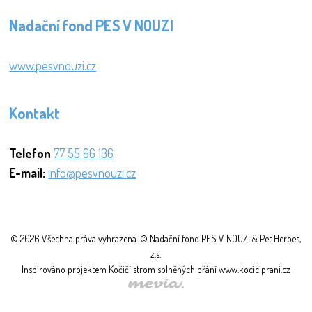
Nadační fond PES V NOUZI
www.pesvnouzi.cz
Kontakt
Telefon
77 55 66 136
E-mail:
info@pesvnouzi.cz
© 2026 Všechna práva vyhrazena. © Nadační fond PES V NOUZI & Pet Heroes,
z.s.
Inspirováno projektem Kočičí strom splněných přání www.kociciprani.cz