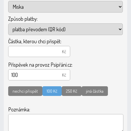
Způsob platby:
Částka, kterou chci přispět:
Kč
Příspěvek na provoz Psípřání.cz:
Kč
nechci přispět
100 Kč
250 Kč
jiná částka
Poznámka: